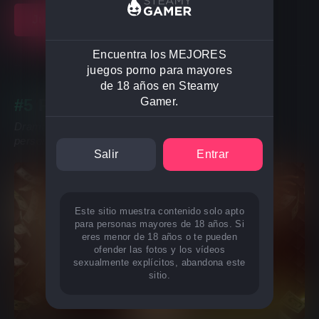
Juega ahora
Encuentra los MEJORES
juegos porno para mayores
de 18 años en Steamy
#5
Pale Carnations
Gamer.
Drama erótico con un profundo desarrollo de los
personajes
Salir
Entrar
Este sitio muestra contenido solo apto
para personas mayores de 18 años. Si
eres menor de 18 años o te pueden
ofender las fotos y los vídeos
sexualmente explícitos, abandona este
sitio.