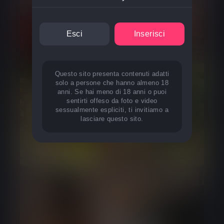
Esci
Inserisci
Questo sito presenta contenuti adatti
solo a persone che hanno almeno 18
anni. Se hai meno di 18 anni o puoi
sentirti offeso da foto e video
sessualmente espliciti, ti invitiamo a
lasciare questo sito.