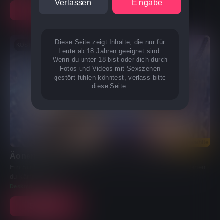
Verlassen
Eingabe
Spielen
Diese Seite zeigt Inhalte, die nur für
KOSTENLOS
Leute ab 18 Jahren geeignet sind.
Wenn du unter 18 bist oder dich durch
Fotos und Videos mit Sexszenen
gestört fühlen könntest, verlass bitte
diese Seite.
Ausgewählte
Äonen-Echo
Ein Sci-Fi-Rollenspiel mit einem Harem von Mädchen, mit denen
du kämpfen kannst!
Desktop, Mobil
Spielen