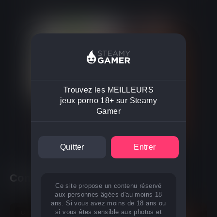
Trouvez les MEILLEURS
jeux porno 18+ sur Steamy
Gamer
Quitter
Entrer
Consultez nos jeux en vedette
Ce site propose un contenu réservé
aux personnes âgées d'au moins 18
ans. Si vous avez moins de 18 ans ou
si vous êtes sensible aux photos et
GRATUIT